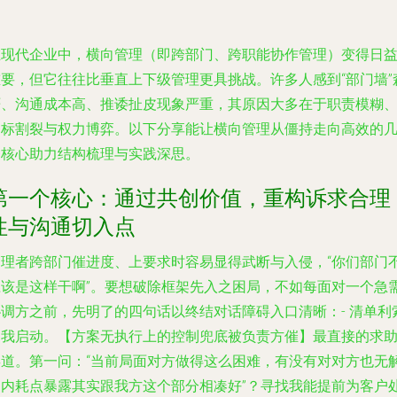
在现代企业中，横向管理（即跨部门、跨职能协作管理）变得日
重要，但它往往比垂直上下级管理更具挑战。许多人感到“部门墙”
严、沟通成本高、推诿扯皮现象严重，其原因大多在于职责模糊
目标割裂与权力博弈。以下分享能让横向管理从僵持走向高效的
条核心助力结构梳理与实践深思。
第一个核心：通过共创价值，重构诉求合理
性与沟通切入点
管理者跨部门催进度、上要求时容易显得武断与入侵，“你们部门
应该是这样干啊”。要想破除框架先入之困局，不如每面对一个急
协调方之前，先明了的四句话以终结对话障碍入口清晰：-
清单利
自我启动。
【方案无执行上的控制兜底被负责方催】最直接的求
渠道。第一问：“当前局面对方做得这么困难，有没有对对方也无
的内耗点暴露其实跟我方这个部分相凑好”？寻找我能提前为客户