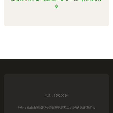
案
电话：1592003**
地址：佛山市禅城区张槎街道弼塘西二街8号内装配车间大