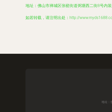
地址：佛山市禅城区张槎街道弼塘西二街8号内装
如若转载，请注明出处：http://www.myds1688.com/
地址：