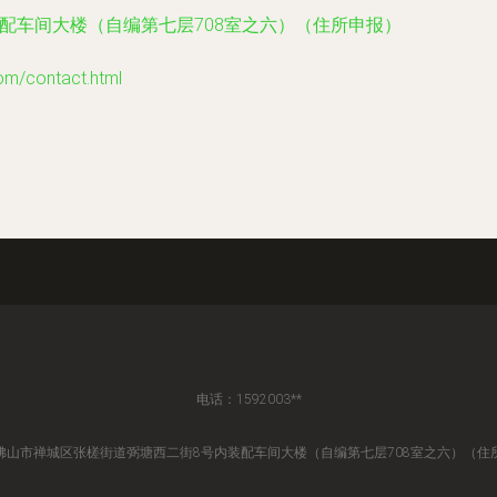
配车间大楼（自编第七层708室之六）（住所申报）
contact.html
电话：1592003**
佛山市禅城区张槎街道弼塘西二街8号内装配车间大楼（自编第七层708室之六）（住