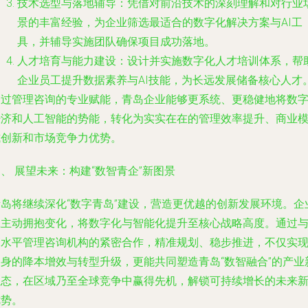
技术选型与落地辅导
：凭借对前沿技术的深刻理解和对行业
景的丰富经验，为企业筛选最适合的数字化解决方案与AI工
具，并辅导实施团队确保项目成功落地。
人才培育与能力建设
：设计并实施数字化人才培训体系，帮
企业员工提升数据素养与AI技能，为长远发展储备核心人才
通过管理咨询的专业赋能，青岛企业能够更系统、更稳健地将数
经济和人工智能的势能，转化为实实在在的管理效率提升、商业
式创新和市场竞争力优势。
、 展望未来：构建“数智青企”新图景
青岛将继续深化“数字青岛”建设，营造更优越的创新发展环境。企
应主动拥抱变化，将数字化与智能化提升至核心战略高度。通过
高水平管理咨询机构的紧密合作，精准规划、稳步推进，不仅实
自身的降本增效与转型升级，更能共同塑造青岛“数智融合”的产业
生态，在区域乃至全球竞争中赢得先机，解锁可持续增长的未来
优势。