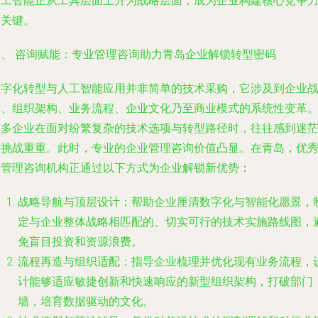
人工智能正从工具层面上升为战略层面，成为企业构建核心竞争
的关键。
三、 咨询赋能：专业管理咨询助力青岛企业解锁转型密码
数字化转型与人工智能应用并非简单的技术采购，它涉及到企业
略、组织架构、业务流程、企业文化乃至商业模式的系统性变革
许多企业在面对纷繁复杂的技术选项与转型路径时，往往感到迷
与挑战重重。此时，专业的企业管理咨询价值凸显。在青岛，优
的管理咨询机构正通过以下方式为企业解锁新优势：
战略导航与顶层设计
：帮助企业厘清数字化与智能化愿景，
定与企业整体战略相匹配的、切实可行的技术实施路线图，
免盲目投资和资源浪费。
流程再造与组织适配
：指导企业梳理并优化现有业务流程，
计能够适应敏捷创新和快速响应的新型组织架构，打破部门
墙，培育数据驱动的文化。