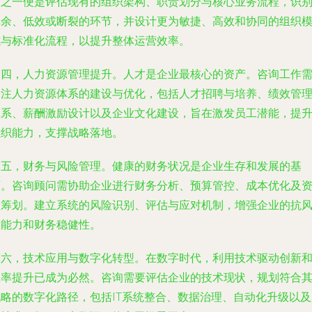
点之一便是评估现有的组织架构、职责划分与核心业务流程，识
冗余、低效或断裂的环节，并设计更为敏捷、高效和协同的组织
式与标准化流程，以提升整体运营效率。
第四，人力资源管理提升。人才是企业最核心的资产。咨询工作
关注人力资源体系的建设与优化，包括人才招聘与培养、绩效管
体系、薪酬激励设计以及企业文化建设，旨在激发员工潜能，提
组织能力，支撑战略落地。
第五，财务与风险管理。健康的财务状况是企业生存和发展的基
石。咨询顾问需协助企业进行财务分析、预算管控、成本优化及
金筹划。建立系统的风险识别、评估与应对机制，增强企业的抗
险能力和财务稳健性。
第六，技术应用与数字化转型。在数字时代，利用技术驱动创新
效率提升已成为必然。咨询需要评估企业的技术现状，规划符合
战略的数字化路径，包括IT系统整合、数据治理、自动化升级以及