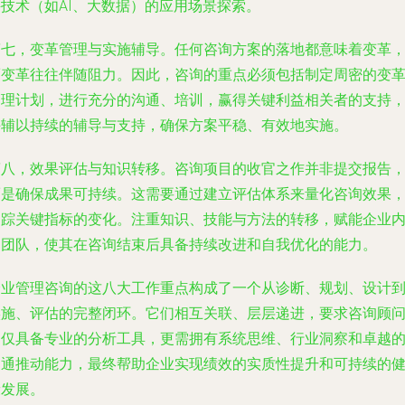
兴技术（如AI、大数据）的应用场景探索。
第七，变革管理与实施辅导。任何咨询方案的落地都意味着变革
而变革往往伴随阻力。因此，咨询的重点必须包括制定周密的变
管理计划，进行充分的沟通、培训，赢得关键利益相关者的支持
并辅以持续的辅导与支持，确保方案平稳、有效地实施。
第八，效果评估与知识转移。咨询项目的收官之作并非提交报告
而是确保成果可持续。这需要通过建立评估体系来量化咨询效果
追踪关键指标的变化。注重知识、技能与方法的转移，赋能企业
部团队，使其在咨询结束后具备持续改进和自我优化的能力。
企业管理咨询的这八大工作重点构成了一个从诊断、规划、设计
实施、评估的完整闭环。它们相互关联、层层递进，要求咨询顾
不仅具备专业的分析工具，更需拥有系统思维、行业洞察和卓越
沟通推动能力，最终帮助企业实现绩效的实质性提升和可持续的
康发展。