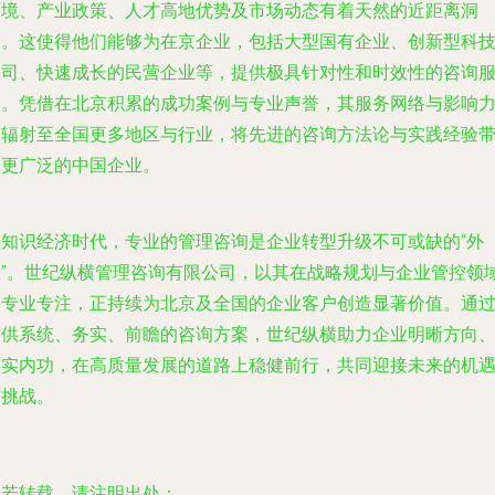
环境、产业政策、人才高地优势及市场动态有着天然的近距离洞
察。这使得他们能够为在京企业，包括大型国有企业、创新型科
公司、快速成长的民营企业等，提供极具针对性和时效性的咨询
务。凭借在北京积累的成功案例与专业声誉，其服务网络与影响
已辐射至全国更多地区与行业，将先进的咨询方法论与实践经验
给更广泛的中国企业。
在知识经济时代，专业的管理咨询是企业转型升级不可或缺的“外
脑”。世纪纵横管理咨询有限公司，以其在战略规划与企业管控领
的专业专注，正持续为北京及全国的企业客户创造显著价值。通
提供系统、务实、前瞻的咨询方案，世纪纵横助力企业明晰方向
夯实内功，在高质量发展的道路上稳健前行，共同迎接未来的机
与挑战。
如若转载，请注明出处：