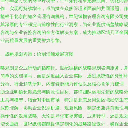
在当今瞬息万变的商业环境中，企业如何精准把握航向、优化内
运作、实现可持续增长，成为摆在众多管理者面前的共同课题。
为植根于北京的知名管理咨询机构，世纪纵横管理咨询有限公司
借其深厚的专业积淀与前瞻性的行业洞察，为企业提供涵盖战略
划咨询与企业管控咨询的全方位解决方案，成为推动区域乃至全
企业高质量发展的重要智力引擎。
一、战略规划咨询：绘制清晰发展蓝图
战略规划是企业行动的指南针。世纪纵横的战略规划咨询服务，
非简单的文档撰写，而是深度融入企业实际，通过系统性的外部
境分析、行业趋势研判、内部资源能力评估以及核心竞争力梳理
帮助企业明确长期愿景与阶段性目标。咨询团队运用先进的战略
析工具与模型，结合对中国市场，特别是北京及周边区域经济生
的深刻理解，协助企业识别机遇、规避风险，制定出兼具前瞻性
可操作性的发展战略。无论是寻求市场突破、业务转型，还是规
新增长曲线，世纪纵横都能提供定制化的战略路径设计，确保企