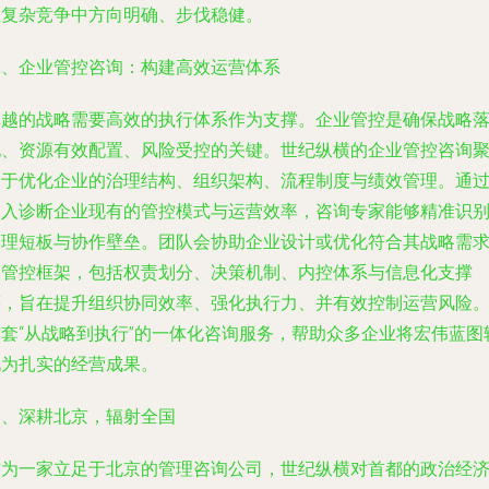
在复杂竞争中方向明确、步伐稳健。
二、企业管控咨询：构建高效运营体系
卓越的战略需要高效的执行体系作为支撑。企业管控是确保战略
地、资源有效配置、风险受控的关键。世纪纵横的企业管控咨询
焦于优化企业的治理结构、组织架构、流程制度与绩效管理。通
深入诊断企业现有的管控模式与运营效率，咨询专家能够精准识
管理短板与协作壁垒。团队会协助企业设计或优化符合其战略需
的管控框架，包括权责划分、决策机制、内控体系与信息化支撑
等，旨在提升组织协同效率、强化执行力、并有效控制运营风险
这套“从战略到执行”的一体化咨询服务，帮助众多企业将宏伟蓝图
化为扎实的经营成果。
三、深耕北京，辐射全国
作为一家立足于北京的管理咨询公司，世纪纵横对首都的政治经